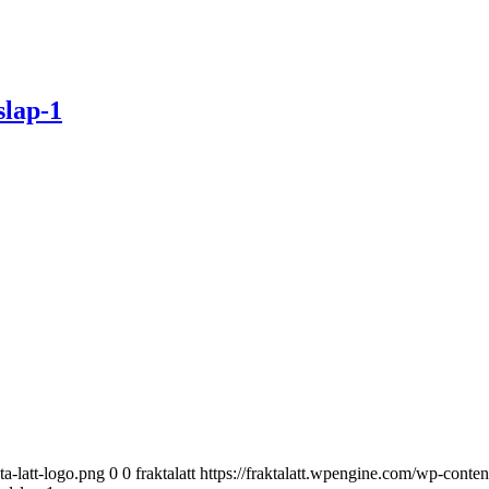
slap-1
ta-latt-logo.png
0
0
fraktalatt
https://fraktalatt.wpengine.com/wp-conten