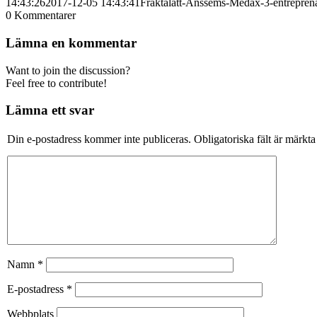
14:43:26
2017-12-05 14:43:41
Fraktalatt-Anssems-Medax-3-entrepren
0
Kommentarer
Lämna en kommentar
Want to join the discussion?
Feel free to contribute!
Lämna ett svar
Din e-postadress kommer inte publiceras.
Obligatoriska fält är märkt
Namn
*
E-postadress
*
Webbplats