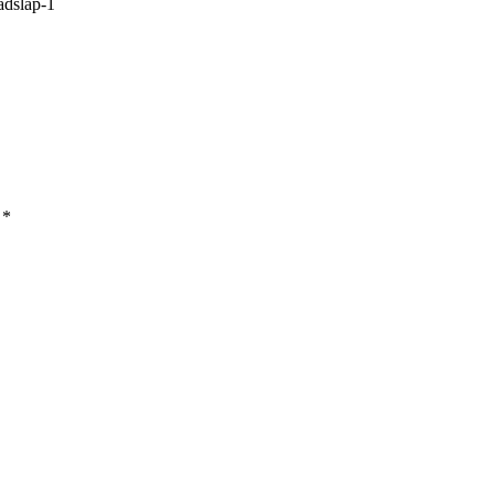
adslap-1
a
*