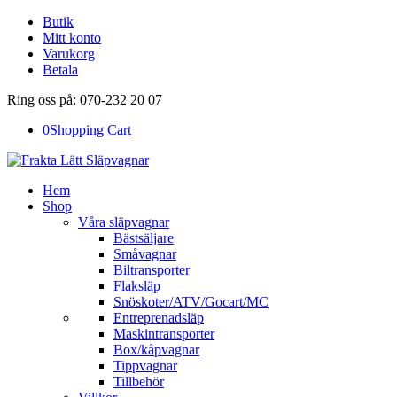
Butik
Mitt konto
Varukorg
Betala
Ring oss på: 070-232 20 07
0
Shopping Cart
Hem
Shop
Våra släpvagnar
Bästsäljare
Småvagnar
Biltransporter
Flaksläp
Snöskoter/ATV/Gocart/MC
Entreprenadsläp
Maskintransporter
Box/kåpvagnar
Tippvagnar
Tillbehör