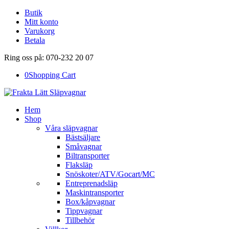
Butik
Mitt konto
Varukorg
Betala
Ring oss på: 070-232 20 07
0
Shopping Cart
Hem
Shop
Våra släpvagnar
Bästsäljare
Småvagnar
Biltransporter
Flaksläp
Snöskoter/ATV/Gocart/MC
Entreprenadsläp
Maskintransporter
Box/kåpvagnar
Tippvagnar
Tillbehör